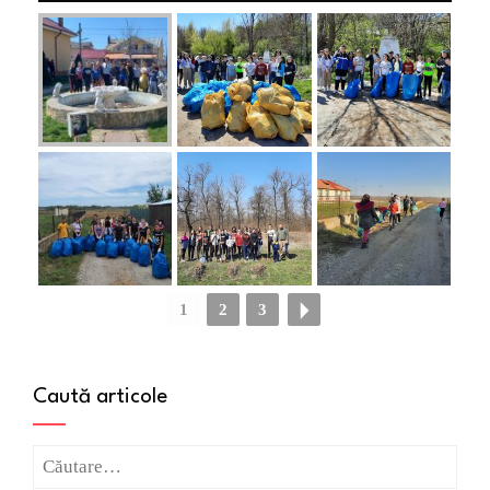
1
2
3
Caută articole
Caută
după: