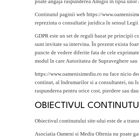
poate angaja raspunderea Amigio în lipsa unor a
Continutul paginii web https://www.oamenisimed
reprezinta o consultatie juridica în sensul Legii
GDPR este un set de reguli bazat pe principii c
sunt invitate sa intervina. În prezent exista fo
puncte de vedere diferite fata de cele exprimate
modul în care Autoritatea de Supraveghere sau 
https://www.oamenisimediu.ro nu face nicio decl
continut, al îndrumarilor si a consultantei, nu 
raspunderea pentru orice cost, pierdere sau daun
OBIECTIVUL CONTINUTUL
Obiectivul continutului site-ului este de a trans
Asociatia Oameni si Mediu Oltenia nu poate gara