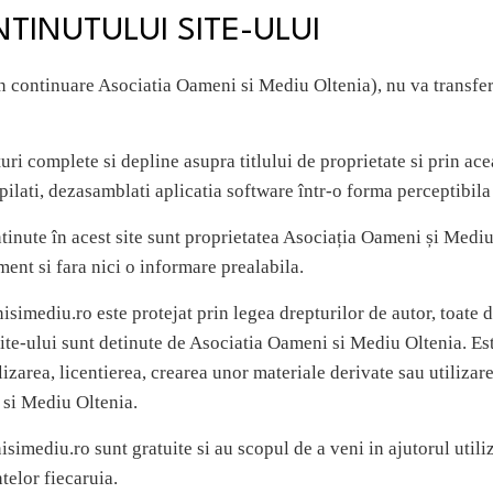
TINUTULUI SITE-ULUI
continuare Asociatia Oameni si Mediu Oltenia), nu va transfera 
i complete si depline asupra titlului de proprietate si prin acea
mpilati, dezasamblati aplicatia software într-o forma perceptibil
ntinute în acest site sunt proprietatea Asociația Oameni și Mediu
ment si fara nici o informare prealabila.
simediu.ro este protejat prin legea drepturilor de autor, toate d
 site-ului sunt detinute de Asociatia Oameni si Mediu Oltenia. Est
izarea, licentierea, crearea unor materiale derivate sau utilizare
 si Mediu Oltenia.
simediu.ro sunt gratuite si au scopul de a veni in ajutorul utiliz
telor fiecaruia.