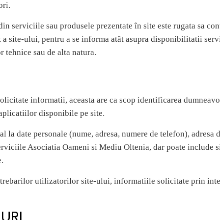
ri.
din serviciile sau produsele prezentate în site este rugata sa c
a site-ului, pentru a se informa atât asupra disponibilitatii ser
or tehnice sau de alta natura.
solicitate informatii, aceasta are ca scop identificarea dumneavo
aplicatiilor disponibile pe site.
cial la date personale (nume, adresa, numere de telefon), adresa d
erviciile Asociatia Oameni si Mediu Oltenia, dar poate include si
e.
ebarilor utilizatorilor site-ului, informatiile solicitate prin in
-URI