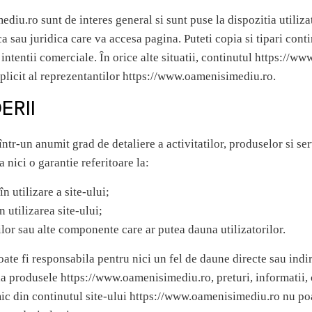
iu.ro sunt de interes general si sunt puse la dispozitia utilizat
ica sau juridica care va accesa pagina. Puteti copia si tipari co
ntentii comerciale. În orice alte situatii, continutul https://w
plicit al reprezentantilor https://www.oamenisimediu.ro.
ERII
într-un anumit grad de detaliere a activitatilor, produselor si s
nici o garantie referitoare la:
n utilizare a site-ului;
 utilizarea site-ului;
silor sau alte componente care ar putea dauna utilizatorilor.
te fi responsabila pentru nici un fel de daune directe sau indire
e la produsele https://www.oamenisimediu.ro, preturi, informatii
mic din continutul site-ului https://www.oamenisimediu.ro nu poa