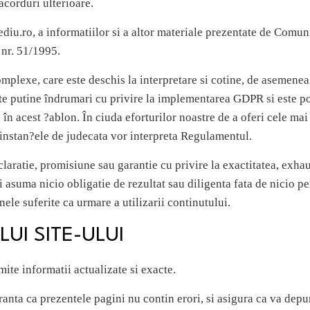
corduri ulterioare.
iu.ro, a informatiilor si a altor materiale prezentate de Comu
 nr. 51/1995.
omplexe, care este deschis la interpretare si cotine, de asemen
arte putine îndrumari cu privire la implementarea GDPR si este p
 în acest ?ablon. În ciuda eforturilor noastre de a oferi cele mai
instan?ele de judecata vor interpreta Regulamentul.
aratie, promisiune sau garantie cu privire la exactitatea, exhau
îsi asuma nicio obligatie de rezultat sau diligenta fata de nicio 
ele suferite ca urmare a utilizarii continutului.
UI SITE-ULUI
mite informatii actualizate si exacte.
nta ca prezentele pagini nu contin erori, si asigura ca va depun