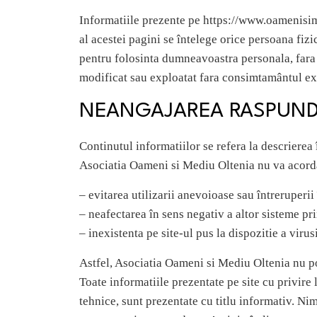
Informatiile prezente pe https://www.oamenisimed
al acestei pagini se întelege orice persoana fiz
pentru folosinta dumneavoastra personala, fara i
modificat sau exploatat fara consimtamântul ex
NEANGAJAREA RASPUND
Continutul informatiilor se refera la descrierea 
Asociatia Oameni si Mediu Oltenia nu va acorda 
– evitarea utilizarii anevoioase sau întreruperii î
– neafectarea în sens negativ a altor sisteme prin
– inexistenta pe site-ul pus la dispozitie a viru
Astfel, Asociatia Oameni si Mediu Oltenia nu poa
Toate informatiile prezentate pe site cu privir
tehnice, sunt prezentate cu titlu informativ. Ni