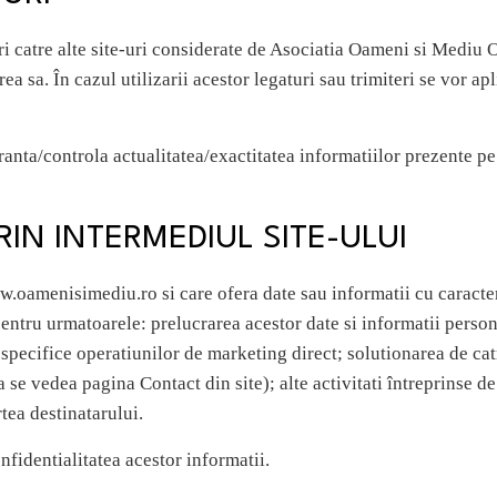
ri catre alte site-uri considerate de Asociatia Oameni si Mediu Ol
a sa. În cazul utilizarii acestor legaturi sau trimiteri se vor apl
ta/controla actualitatea/exactitatea informatiilor prezente pe si
RIN INTERMEDIUL SITE-ULUI
w.oamenisimediu.ro si care ofera date sau informatii cu caracter
entru urmatoarele: prelucrarea acestor date si informatii perso
 specifice operatiunilor de marketing direct; solutionarea de c
 (a se vedea pagina Contact din site); alte activitati întreprinse
tea destinatarului.
fidentialitatea acestor informatii.